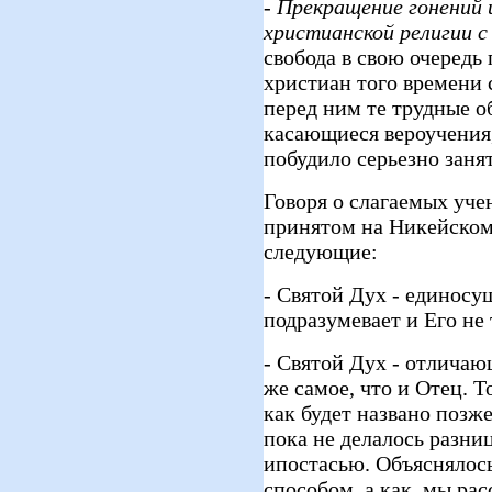
-
Прекращение гонений и
христианской религии 
свобода в свою очередь
христиан того времени 
перед ним те трудные о
касающиеся вероучения,
побудило серьезно заня
Говоря о слагаемых уче
принятом на Никейском
следующие:
- Святой Дух - единосу
подразумевает и Его не 
- Святой Дух - отличающ
же самое, что и Отец. Т
как будет названо позже
пока не делалось разн
ипостасью. Объяснялось
способом, а как, мы ра