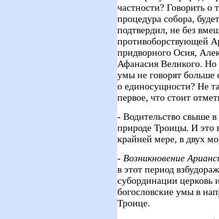
частности? Говорить о 
процедура собора, буде
подтвердил, не без вме
противоборствующей А
придворного Осия, Але
Афанасия Великого. Но
умы не говорят больше 
о единосущности? Не та
первое, что стоит отмети
- Водительство свыше в
природе Троицы. И это 
крайней мере, в двух м
-
Возникновение Арианс
в этот период взбудор
субординации церковь и
богословские умы в на
Троице.