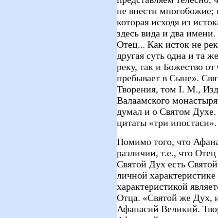
не внести многобожие; 
которая исходя из истока
здесь вида и два имени.
Отец... Как исток не рек
другая суть одна и та ж
реку, так и Божество о
пребывает в Сыне». Св
Творения, том I. М., И
Валаамского монастыря.
думал и о Святом Духе.
цитаты «три ипостаси».
Помимо того, что Афан
различии, т.е., что Оте
Святой Дух есть Святой
личной характеристике 
характеристикой являет
Отца. «Святой же Дух, и
Афанасий Великий. Творе