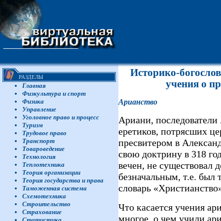
Историко-богослов
РАЗДЕЛЫ
учения о п
Главная
Физкультура и спорт
Физика
Арианство
Управление
Уголовное право и процесс
Ариани, последователи 
Туризм
еретиков, потрясших це
Трудовое право
Транспорт
пресвитером в Алексан
Товароведение
свою доктрину в 318 го
Технология
вечен, не существовал д
Теплотехника
Теория организации
безначальным, т.е. был
Теория государства и права
словарь «Христианство».
Таможенная система
Схемотехника
Строительство
Что касается учения ар
Страхование
многое, о чем учили а
Статистика