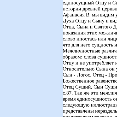
единосущный Отцу и Сы
истории древней церкви,
Афанасия В. мы видим 
Духа Отцу и Сыну и ви
Отца, Сына и Святого Д
показания этих межлич
слово ипостась или лицо
что для него сущность и
Межличностные различ
образом: слова сущност
Отцу и не употребляет 
Относительно Сына он уп
Сын - Логос, Отец - Пр
Божественное равенство
Отец Сущий, Сын Сущий
с.87. Так же эти межли
время единосущность о
следующую иллюстраци
представлены нераздел
представляем телесно, 