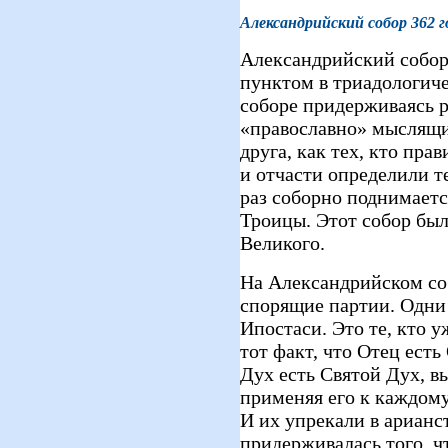
Александрийский собор 362 г
Александрийский собор
пунктом в триадологиче
соборе придерживаясь 
«православно» мыслящи
друга, как тех, кто пра
и отчасти определили 
раз соборно поднимаетс
Троицы. Этот собор бы
Великого.
На Александрийском со
спорящие партии. Одни 
Ипостаси. Это те, кто у
тот факт, что Отец есть
Дух есть Святой Дух, 
применяя его к каждом
И их упрекали в арианс
придерживалась того, чт