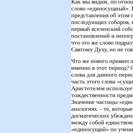
Как мы видим, по отно
слово «единосущный». 
представления об этом 
последующих соборов, 
первый вселенский собо
постановлений и непог
что это же слово подра
Святому Духу, но не гов
Что же нового привнесл
именно в этот период? 
слова для данного пери
часть этого слова «сущ
Аристотелем использует
тождественности предме
Значение частицы «еди
аналогиях. - те, которы
догматических убеждени
между собой единством
«единосущий» по учени