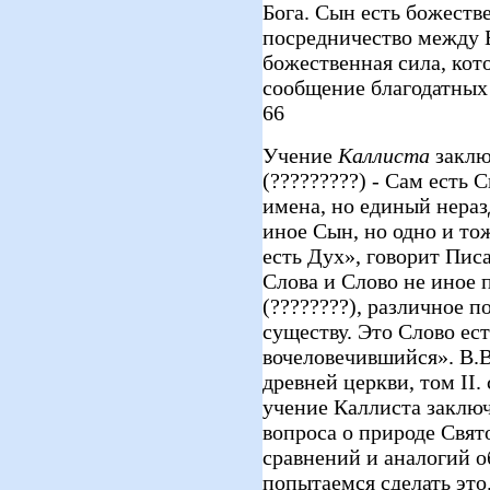
Бога. Сын есть божеств
посредничество между 
божественная сила, кот
сообщение благодатных д
66
Учение
Каллиста
заклю
(?????????) - Сам есть 
имена, но единый нераз
иное Сын, но одно и тож
есть Дух», говорит Писа
Слова и Слово не иное 
(????????), различное п
существу. Это Слово ес
вочеловечившийся». В.В
древней церкви, том II.
учение Каллиста заключ
вопроса о природе Свято
сравнений и аналогий о
попытаемся сделать это