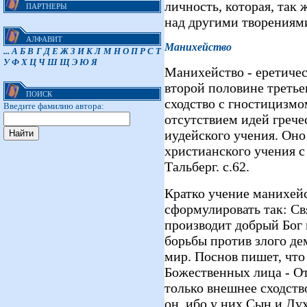
личность, которая, так
ПАРТНЕРЫ
над другими творениям
АЛФАВИТ
Манихейство
...
А
Б
В
Г
Д
Е
Ж
З
И
К
Л
М
Н
О
П
Р
С
Т
У
Ф
Х
Ц
Ч
Ш
Щ
Э
Ю
Я
Манихейство - еретичес
второй половине третье
ПОИСК
сходство с гностицизмом
Введите фамилию автора:
отсутствием идей греч
иудейского учения. Оно 
христианского учения с
Тальберг. с.62.
Кратко учение манихей
сформулировать так: Свя
производит добрый Бог
борьбы против злого де
мир. Поснов пишет, что
Божественных лица - От
только внешнее сходств
он, ибо у них Сын и Дух