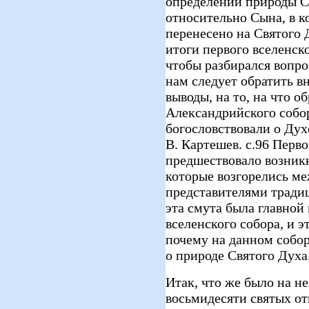
определений природы Сы
относительно Сына, в к
перенесено на Святого 
итоги первого вселенско
чтобы разбирался вопро
нам следует обратить в
выводы, на то, на что 
Александрийского собора
богословствовали о Духе
В. Картешев. с.96 Перв
предшествовало возникн
которые возгорелись м
представителями тради
эта смута была главной
вселенского собора, и э
почему на данном собор
о природе Святого Духа
Итак, что же было на н
восьмидесяти святых от