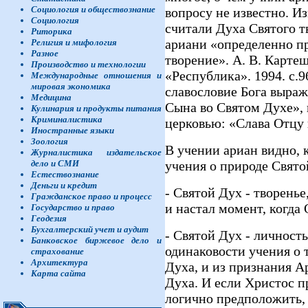
Социология и обществознание
вопросу не известно. Из
Социология
считали Духа Святого т
Риторика
ариани «определенно пр
Религия и мифология
Разное
творение». А. В. Картеш
Производство и технологии
«Республика». 1994. с.9
Международные отношения и
мировая экономика
славословие Бога выраж
Медицина
Сына во Святом Духе», 
Кулинария и продукты питания
Криминалистика
церковью: «Слава Отцу 
Иностранные языки
Зоология
В учении ариан видно,
Журналистика издательское
дело и СМИ
учения о природе Свято
Естествознание
Деньги и кредит
- Святой Дух - творенье
Гражданское право и процесс
и настал момент, когда 
Государство и право
Геодезия
Бухгалтерский учет и аудит
- Святой Дух - личност
Банковское биржевое дело и
одинаковости учения о 
страхование
Архитектура
Духа, и из признания А
Карта сайта
Духа. И если Христос пр
логично предположить, 