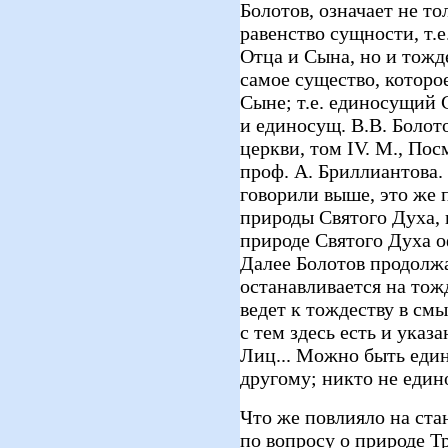
Болотов, означает не то
равенство сущности, т.
Отца и Сына, но и тожд
самое существо, которое
Сыне; т.е. единосущий 
и единосущ. В.В. Болот
церкви, том IV. М., По
проф. А. Бриллиантова. 
говорили выше, это же 
природы Святого Духа, н
природе Святого Духа 
Далее Болотов продолж
останавливается на тож
ведет к тождеству в см
с тем здесь есть и указ
Лиц... Можно быть еди
другому; никто не едино
Что же повлияло на ста
по вопросу о природе Т