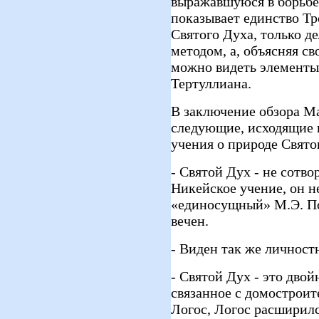
выражавшуюся в борьбе
показывает единство Тр
Святого Духа, только д
методом, а, объясняя с
можно видеть элементы
Тертуллиана.
В заключение обзора М
следующие, исходящие 
учения о природе Свято
- Святой Дух - не сотво
Никейское учение, он н
«единосущный» М.Э. Пос
вечен.
- Виден так же личност
- Святой Дух - это дво
связанное с домостроит
Логос, Логос расширилс