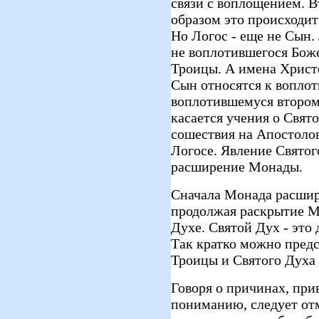
связи с воплощением. В
образом это происходит
Но Логос - еще не Сын.
не воплотившегося Боже
Троицы. А имена Христо
Сын относятся к воплот
воплотившемуся втором
касается учения о Свят
сошествия на Апостолов
Логосе. Явление Святог
расширение Монады.
Сначала Монада расшири
продолжая раскрытие М
Духе. Святой Дух - это
Так кратко можно пред
Троицы и Святого Духа
Говоря о причинах, пр
пониманию, следует отм