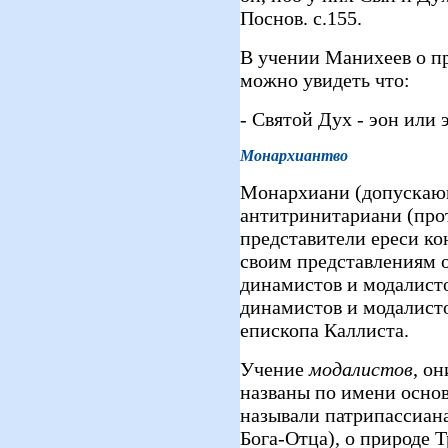
Поснов. с.155.
В учении Манихеев о п
можно увидеть что:
- Святой Дух - эон или
Монархиантво
Монархиани (допускающ
антитринитариани (про
представители ереси кон
своим представлениям о
динамистов и модалисто
динамистов и модалисто
епископа Каллиста.
Учение
модалистов
, о
названы по имени основ
называли патрипассиан
Бога-Отца), о природе 