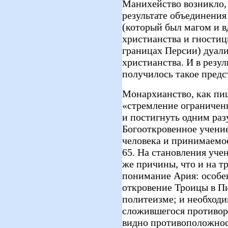
Манихейство возникло, 
результате объединени
(который был магом и в
христианства и гностиц
границах Персии) дуали
христианства. И в резу
получилось такое предс
Монархианство, как пиш
«стремление ограниченн
и постигнуть одним раз
Богооткровенное учение
человека и принимаемое 
65. На становления уче
же причины, что и на 
понимание Ария: особен
откровение Троицы в П
политеизме; и необход
сложившегося противор
видно противоположнос