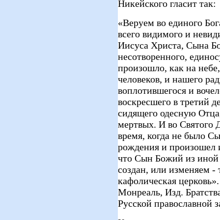
Никейского гласит так:
«Веруем во единого Бог
всего видимого и невид
Иисуса Христа, Сына Б
несотворенного, единос
произошло, как на небе,
человеков, и нашего ра
воплотившегося и вочел
воскресшего в третий де
сидящего одесную Отца,
мертвых. И во Святого 
время, когда не было С
рождения и произошел 
что Сын Божий из иной
создан, или изменяем -
кафолическая церковь».
Монреаль, Изд. Братств
Русской православной з