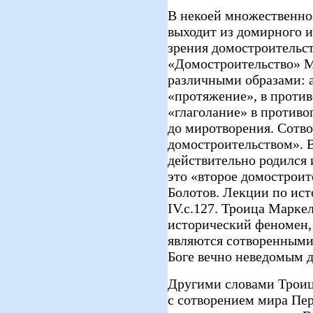
В некоей множественнос
выходит из домирного и
зрения домостроительст
«Домостроительство» М
различными образами: a
«протяжение», в проти
«глаголание» в против
до миротворения. Сотв
домостроительством». В
действительно родился 
это «второе домостроит
Болотов. Лекции по ист
IV.с.127. Троица Маркел
исторический феномен, 
являются сотворенными 
Боге вечно неведомым д
Другими словами Троица
с сотворением мира Пер