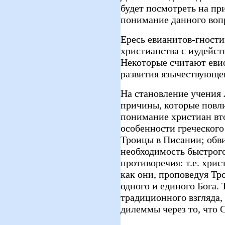
будет посмотреть на пр
понимание данного воп
Ересь евианитов-гности
христианства с иудейст
Некоторые считают еви
развития язычествующег
На становление учения 
причины, которые повл
понимание христиан вто
особенности греческого
Троицы в Писании; обви
необходимость быстрог
противоречия: т.е. хри
как они, проповедуя Тр
одного и единого Бога. 
традиционного взгляда,
дилеммы через то, что 