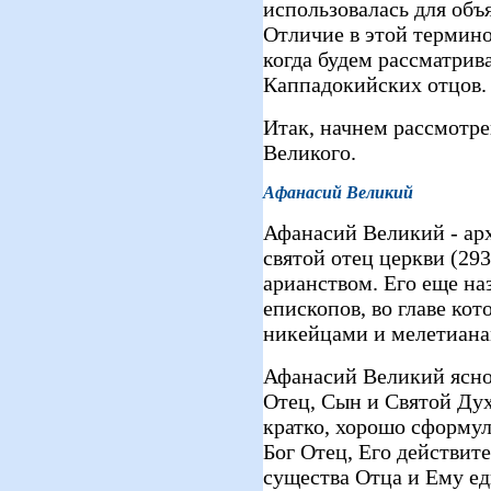
использовалась для об
Отличие в этой термин
когда будем рассматрив
Каппадокийских отцов.
Итак, начнем рассмотре
Великого.
Афанасий Великий
Афанасий Великий - ар
святой отец церкви (293
арианством. Его еще на
епископов, во главе ко
никейцами и мелетиана
Афанасий Великий ясно у
Отец, Сын и Святой Дух
кратко, хорошо сформул
Бог Отец, Его действит
существа Отца и Ему е