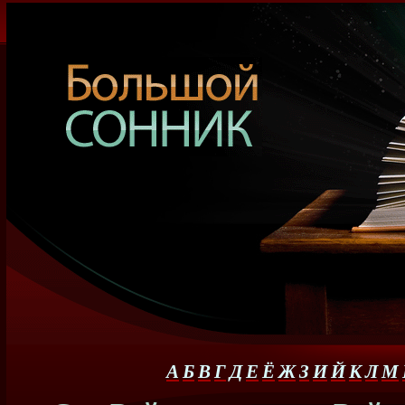
А
Б
В
Г
Д
Е
Ё
Ж
З
И
Й
К
Л
М