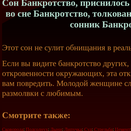
Сон Банкротство, приснилось
во сне Банкротство, толкова
сонник Банкр
Этот сон не сулит обнищания в реал
Если вы видите банкротство других,
откровенности окружающих, эта от
вам повредить. Молодой женщине сл
размолвки с любимым.
Смотрите также:
Сковорода
;
Подсолнух
;
Дыни
;
Липучка
;
Суд
;
Стрельба
;
Цемент