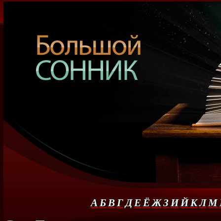
А
Б
В
Г
Д
Е
Ё
Ж
З
И
Й
К
Л
М