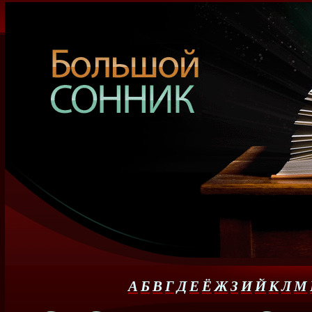
А
Б
В
Г
Д
Е
Ё
Ж
З
И
Й
К
Л
М