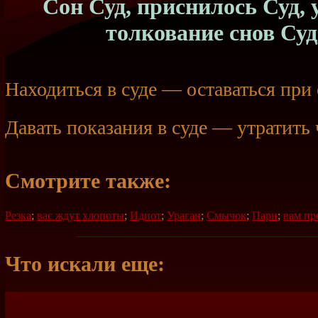
Сон Суд, приснилось Суд, у
толкование снов Суд
Находиться в суде — оставаться при 
Давать показания в суде — утратить 
Смотрите также:
Резка
;
вас ждут хлопоты
;
Идиот
;
Ураган
;
Смычок
;
Пари
;
вам пр
Что искали еще: