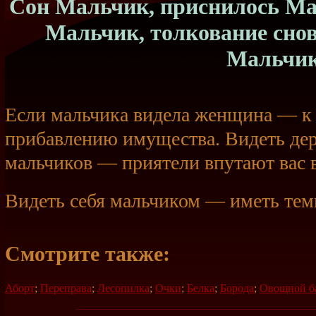
Сон Мальчик, приснилось Мал
Мальчик, толкование сно
Мальчи
Если мальчика видела женщина — к 
прибавлению имущества. Видеть де
мальчиков — приятели впутают вас в
Видеть себя мальчиком — иметь те
Смотрите также:
Аборт
;
Переправа
;
Лесопилка
;
Очки
;
Белка
;
Борода
;
Овощной б