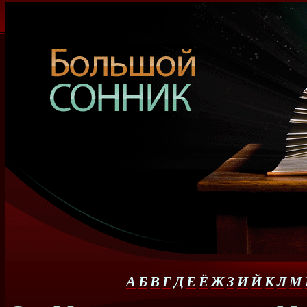
А
Б
В
Г
Д
Е
Ё
Ж
З
И
Й
К
Л
М