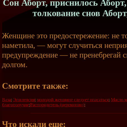
Сон Аборт, приснилось Аборт, 
толкование снов Аборт
Женщине это предостережение: не то
наметила, — могут случиться неприя
предупреждение — не пренебрегай 
долгом.
Смотрите также:
Ваза
;
Эпилепсия
;
молодой женщине следует опасаться
;
Масло 
благополучие
;
Распорядитель (церемонии)
;
Что искали еще: