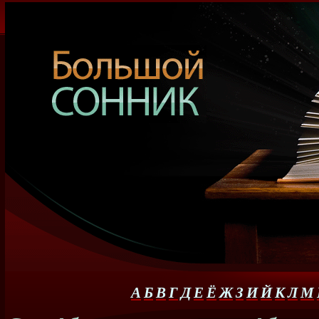
А
Б
В
Г
Д
Е
Ё
Ж
З
И
Й
К
Л
М