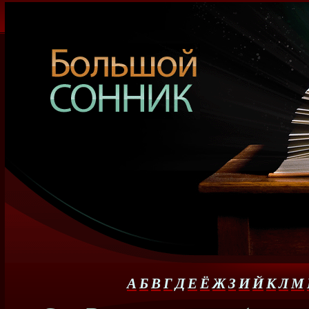
А
Б
В
Г
Д
Е
Ё
Ж
З
И
Й
К
Л
М