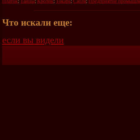
Платок
;
Танцы
;
Кролик
;
Токарь
;
Сабля
;
Предприятие промышл
Что искали еще:
если вы видели