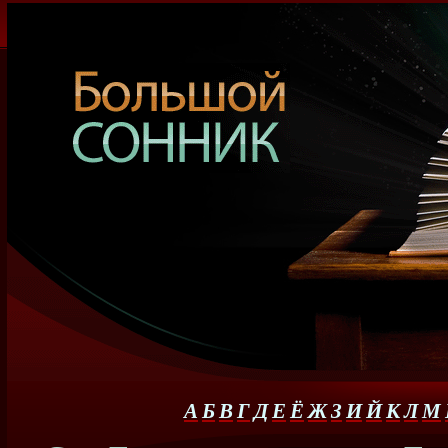
А
Б
В
Г
Д
Е
Ё
Ж
З
И
Й
К
Л
М