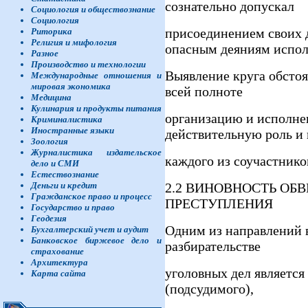
сознательно допускал
Социология и обществознание
Социология
присоединением своих 
Риторика
Религия и мифология
опасным деяниям испол
Разное
Производство и технологии
Выявление круга обстоя
Международные отношения и
мировая экономика
всей полноте
Медицина
Кулинария и продукты питания
организацию и исполне
Криминалистика
Иностранные языки
действительную роль и
Зоология
Журналистика издательское
каждого из соучастнико
дело и СМИ
Естествознание
Деньги и кредит
2.2 ВИНОВНОСТЬ ОБ
Гражданское право и процесс
ПРЕСТУПЛЕНИЯ
Государство и право
Геодезия
Одним из направлений 
Бухгалтерский учет и аудит
Банковское биржевое дело и
разбирательстве
страхование
Архитектура
уголовных дел является
Карта сайта
(подсудимого),