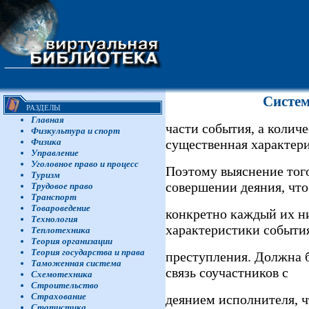
Систем
РАЗДЕЛЫ
Главная
части события, а количе
Физкультура и спорт
Физика
существенная характери
Управление
Уголовное право и процесс
Поэтому выяснение того
Туризм
совершении деяния, что
Трудовое право
Транспорт
Товароведение
конкретно каждый их ни
Технология
характеристики событи
Теплотехника
Теория организации
Теория государства и права
преступления. Должна 
Таможенная система
связь соучастников с
Схемотехника
Строительство
Страхование
деянием исполнителя, ч
Статистика