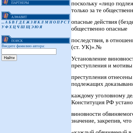
поскольку «лицо подле
ПАРТНЕРЫ
только за те обществен
АЛФАВИТ
опасные действия (безд
...
А
Б
В
Г
Д
Е
Ж
З
И
К
Л
М
Н
О
П
Р
С
Т
У
Ф
Х
Ц
Ч
Ш
Щ
Э
Ю
Я
общественно опасные
последствия, в отношен
ПОИСК
Введите фамилию автора:
(ст. УК)».№
Установление виновнос
преступления и мотивы
преступления отнесены 
подлежащих доказыван
каждому уголовному делу
Конституция РФ устан
виновности обвиняемог
значение, закрепив, что
«каждый обвиняемый в 