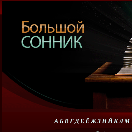
А
Б
В
Г
Д
Е
Ё
Ж
З
И
Й
К
Л
М