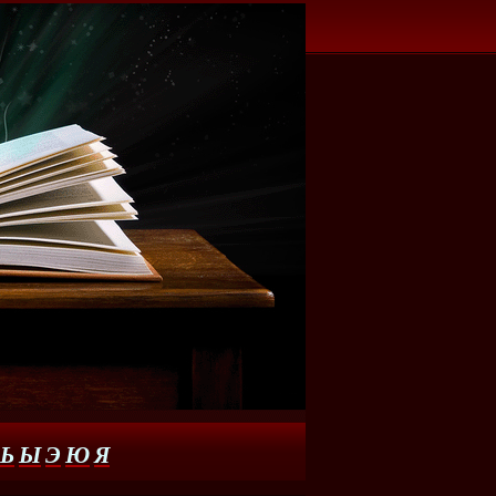
Ь
Ы
Э
Ю
Я