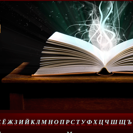
Е
Ё
Ж
З
И
Й
К
Л
М
Н
О
П
Р
С
Т
У
Ф
Х
Ц
Ч
Ш
Щ
Ъ