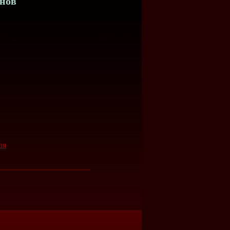
снов
ая