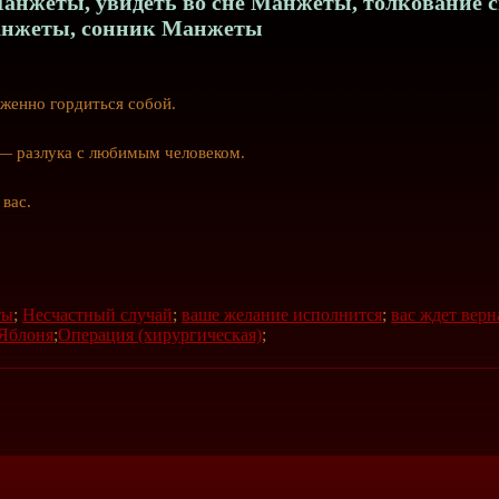
нжеты, увидеть во сне Манжеты, толкование 
нжеты, сонник Манжеты
женно гордиться собой.
— разлука с любимым человеком.
вас.
ты
;
Несчастный случай
;
ваше желание исполнится
;
вас ждет верн
Яблоня
;
Операция (хирургическая)
;