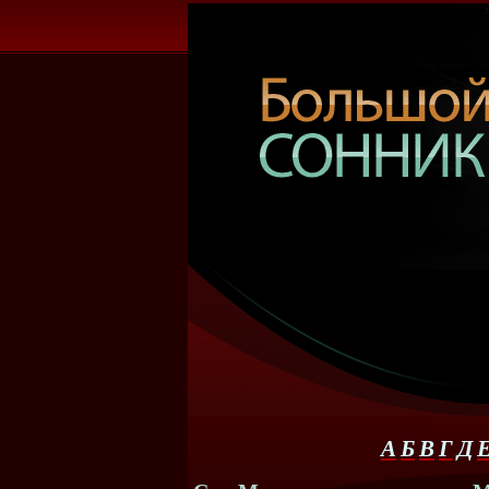
А
Б
В
Г
Д