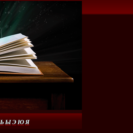
Ь
Ы
Э
Ю
Я