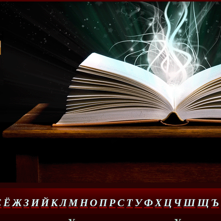
Е
Ё
Ж
З
И
Й
К
Л
М
Н
О
П
Р
С
Т
У
Ф
Х
Ц
Ч
Ш
Щ
Ъ