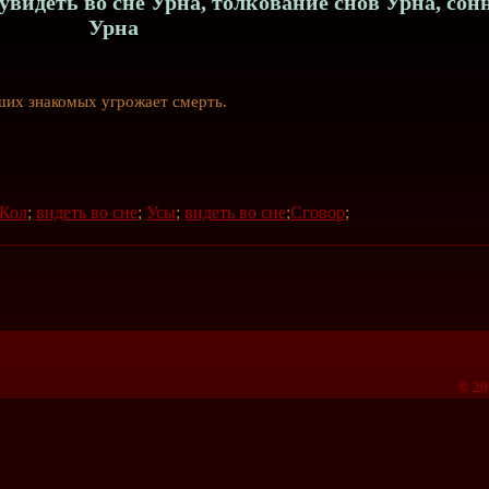
увидеть во сне Урна, толкование снов Урна, сон
Урна
ших знакомых угрожает смерть.
Кол
;
видеть во сне
;
Усы
;
видеть во сне
;
Сговор
;
© 20