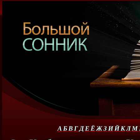
А
Б
В
Г
Д
Е
Ё
Ж
З
И
Й
К
Л
М