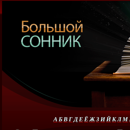
А
Б
В
Г
Д
Е
Ё
Ж
З
И
Й
К
Л
М