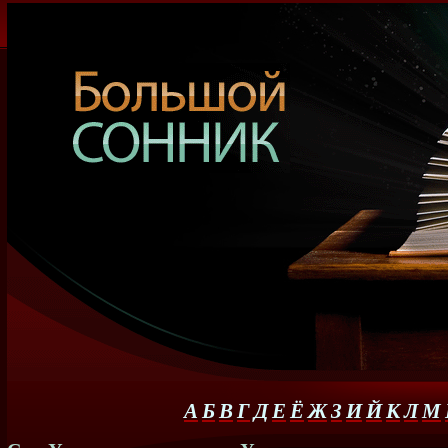
А
Б
В
Г
Д
Е
Ё
Ж
З
И
Й
К
Л
М