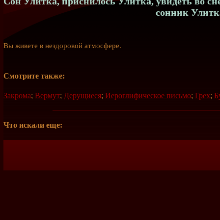
Сон Улитка, приснилось Улитка, увидеть во сн
сонник Улитк
Вы живете в нездоровой атмосфере.
Смотрите также:
Закрома
;
Вермут
;
Дерущиеся
;
Иероглифическое письмо
;
Грех
;
Б
Что искали еще: