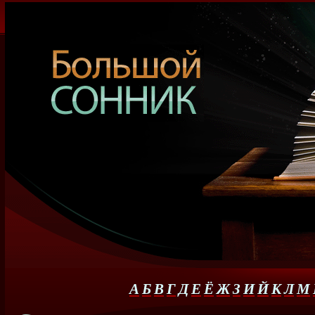
А
Б
В
Г
Д
Е
Ё
Ж
З
И
Й
К
Л
М