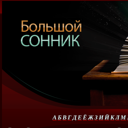
А
Б
В
Г
Д
Е
Ё
Ж
З
И
Й
К
Л
М