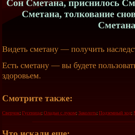
Сон Сметана, приснилось Сме
Сметана, толкование сно
Сметан
Видеть сметану — получить наследс
Есть сметану — вы будете пользова
здоровьем.
Смотрите также:
Сверчок
;
Гусеница
;
Оладьи с луком
;
Заколоть
;
Подземный ход
;
Что искали еще: