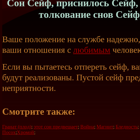
Сон Сейф, приснилось Сейф, 
толкование снов Сейф
Ваше положение на службе надежно,
ваши отношения с
любимым
челове
Если вы пытаетесь отпереть сейф, в
будут реализованы. Пустой сейф пр
неприятности.
Смотрите также:
Гранат (плод)
;
этот сон предвещает
;
Война
;
Магнит
;
Бледность
;
Посох
;
Хромой
;