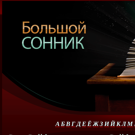
А
Б
В
Г
Д
Е
Ё
Ж
З
И
Й
К
Л
М