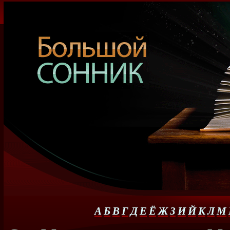
А
Б
В
Г
Д
Е
Ё
Ж
З
И
Й
К
Л
М