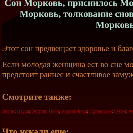
Сон Морковь, приснилось Мор
Морковь, толкование сно
Морков
Этот сон предвещает здоровье и благ
Если молодая женщина ест во сне мо
предстоит раннее и счастливое замуж
Смотрите также:
Вагон
;
Наука
;
Остров
;
Небо
;
Корсет
;
Река
;
Проволока
;
Бубен
;
Фа
Что искали еще: