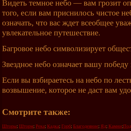
Видеть темное небо — вам грозит о
того, если вам приснилось чистое не
означать, что вас ждет всеобщее ува
увлекательное путешествие.
Багровое небо символизирует общес
Звездное небо означает вашу победу 
Если вы взбираетесь на небо по лест
возвышение, которое не даст вам уд
Смотрите также:
Шторы
;
Шторм
;
Река
;
Кадка
;
Горб
;
Благодеяние
;
Яд
;
Камни
;
Под