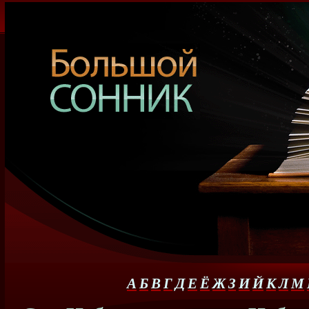
А
Б
В
Г
Д
Е
Ё
Ж
З
И
Й
К
Л
М