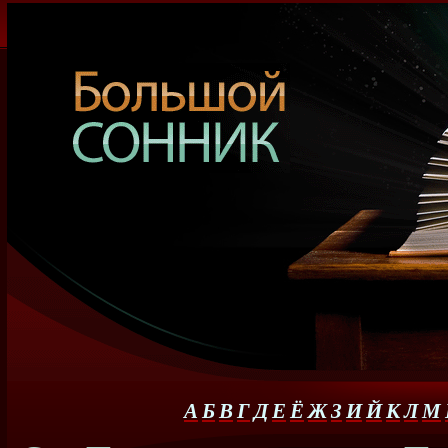
А
Б
В
Г
Д
Е
Ё
Ж
З
И
Й
К
Л
М