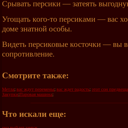
Срывать персики — затеять выгодну
Угощать
кого-то
персиками — вас хо
доме знатной особы.
Видеть персиковые косточки — вы в
сопротивление.
Смотрите также:
Метла
;
вас ждут перемены
;
вас ждет радость
;
этот сон предвеща
Закупки
;
Паровая машина
;
Что искали еще:
она выйдет замуж
,
,