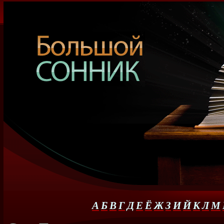
А
Б
В
Г
Д
Е
Ё
Ж
З
И
Й
К
Л
М