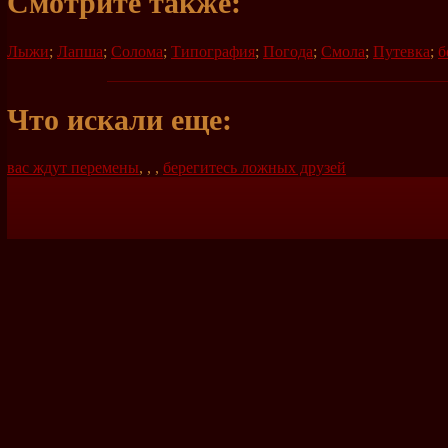
Смотрите также:
Лыжи
;
Лапша
;
Солома
;
Типография
;
Погода
;
Смола
;
Путевка
;
б
Что искали еще:
вас ждут перемены
,
,
,
берегитесь ложных друзей