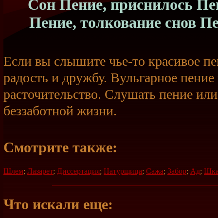
Сон Пение, приснилось Пен
Пение, толкование снов П
Если вы слышите
чье-то
красивое пе
радость и дружбу. Вульгарное пение
расточительство. Слушать пение ил
беззаботной жизни.
Смотрите также:
Шлем
;
Лазарет
;
Диссертация
;
Натурщица
;
Сажа
;
Забор
;
Ад
;
Шка
Что искали еще: