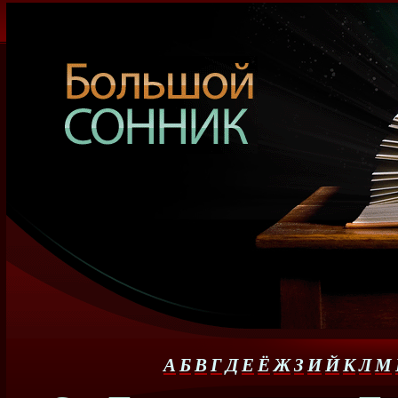
А
Б
В
Г
Д
Е
Ё
Ж
З
И
Й
К
Л
М