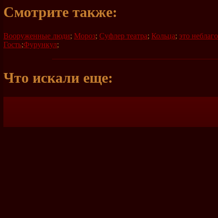
Смотрите также:
Вооруженные люди
;
Мороз
;
Суфлер театра
;
Кольца
;
это неблаг
Гость
;
Фурункул
;
Что искали еще: