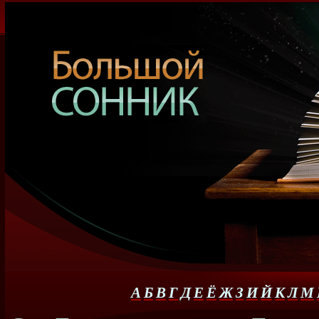
А
Б
В
Г
Д
Е
Ё
Ж
З
И
Й
К
Л
М