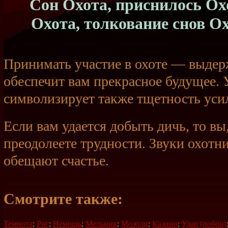
Сон Охота, приснилось Охо
Охота, толкование снов О
Принимать участие в охоте — выде
обеспечит вам прекрасное будущее. 
символизирует также тщетность уси
Если вам удается добыть дичь, то вы
преодолеете трудности. Звуки охотн
обещают счастье.
Смотрите также:
Темнота
;
Рог
;
Немощь
;
Мельник
;
Мозоли
;
Казино
;
Удар (побои)