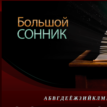
А
Б
В
Г
Д
Е
Ё
Ж
З
И
Й
К
Л
М