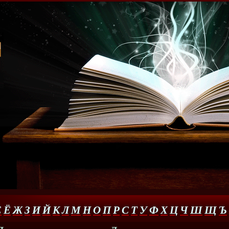
Е
Ё
Ж
З
И
Й
К
Л
М
Н
О
П
Р
С
Т
У
Ф
Х
Ц
Ч
Ш
Щ
Ъ