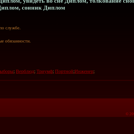
иплом, увидеть во сне Диплом, толкование сно
Диплом, сонник Диплом
по службе.
ые обязанности.
ыборы
;
Верблюд
;
Триумф
;
Портной
;
Инженер
;
© 20