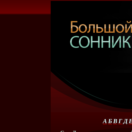
А
Б
В
Г
Д