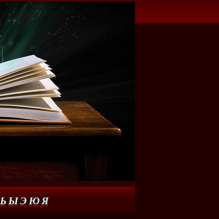
Ь
Ы
Э
Ю
Я