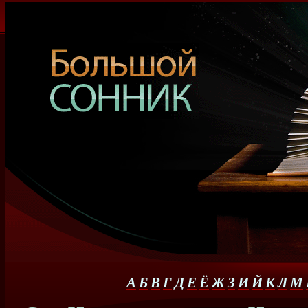
А
Б
В
Г
Д
Е
Ё
Ж
З
И
Й
К
Л
М