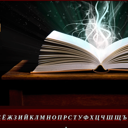
Е
Ё
Ж
З
И
Й
К
Л
М
Н
О
П
Р
С
Т
У
Ф
Х
Ц
Ч
Ш
Щ
Ъ