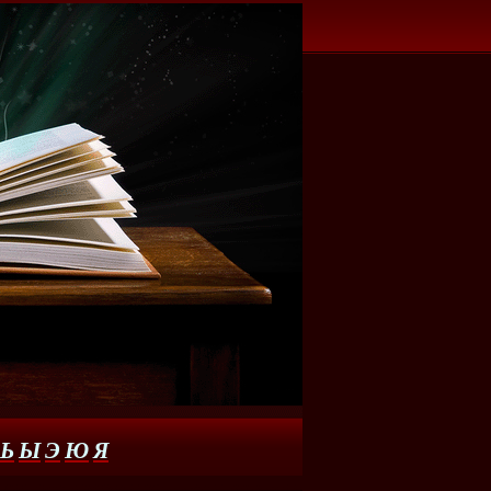
Ь
Ы
Э
Ю
Я