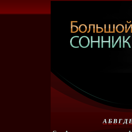
А
Б
В
Г
Д