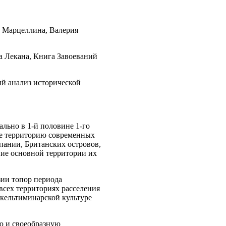
а Марцеллина, Валерия
а Лекана, Книга Завоеваний
ий анализ исторической
ально в 1-й половине 1-го
шие территорию современных
пании, Британских островов,
ание основной территории их
зии топор периода
всех территориях расселения
кельтиминарской культуре
ую и своеобразную