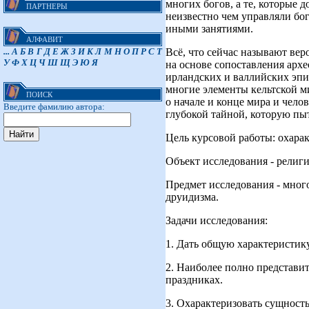
многих богов, а те, которые 
ПАРТНЕРЫ
неизвестно чем управляли бо
иными занятиями.
АЛФАВИТ
Всё, что сейчас называют вер
...
А
Б
В
Г
Д
Е
Ж
З
И
К
Л
М
Н
О
П
Р
С
Т
У
Ф
Х
Ц
Ч
Ш
Щ
Э
Ю
Я
на основе сопоставления арх
ирландских и валлийских эпич
многие элементы кельтской м
ПОИСК
о начале и конце мира и чело
Введите фамилию автора:
глубокой тайной, которую пыт
Цель курсовой работы: охарак
Объект исследования - религ
Предмет исследования - мног
друидизма.
Задачи исследования:
1. Дать общую характеристик
2. Наиболее полно представи
праздниках.
3. Охарактеризовать сущност