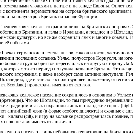
ы в течение нескольких столетий отняли у кельтов едва ли не вс
и земельными угодьями в центре и на западе Европы. Оплот кел
 с континента переместился на острова британского архипелага 
ю и на полуостров Бретань на западе Франции.
Средневековья кельты сохранили лишь на Британских островах. 
собственно Британии, и гэлы в Ирландии, а позднее и в Шотлан
имской культуры, но всё же сохранили язык и многие обычаи. Г
и её набегами.
I веках германские племена англов, саксов и ютов, частично ис
яжении последних остались Уэльс, полуостров Корнуолл, на юге-
ьно большая группа бриттов переселилась на другую сторону Ла
которая с этого периода получила название Бретань. Что же до
анского вторжения, и даже наоборот сами активно наступали. Гэл
Шотландию, где и заняло господствующее положение, оттеснив 
л. Scottland) происходит именно от скоттов.
евековья кельтское население сохранилось в основном в Уэльсе
 (бретонцы). Что до Шотландии, то там причудливо перемешались
ские традиции и язык сохранили лишь шотландские горцы (highlan
т английский язык (в форме особого диалекта) и сходные с ан
и - кильты (cilt), и игру на волынке распространилась позднее, 
х свою независимость от англичан.
х кельтов населяют лишь небольшую территорию на Британских