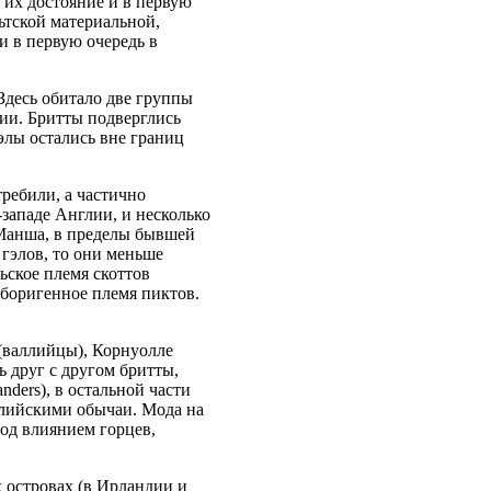
е их достояние и в первую
ьтской материальной,
и в первую очередь в
Здесь обитало две группы
дии. Бритты подверглись
элы остались вне границ
требили, а частично
западе Англии, и несколько
-Манша, в пределы бывшей
 гэлов, то они меньше
ьское племя скоттов
аборигенное племя пиктов.
 (валлийцы), Корнуолле
 друг с другом бритты,
ders), в остальной части
глийскими обычаи. Мода на
под влиянием горцев,
 островах (в Ирландии и