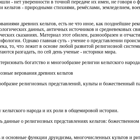
дошли - нет уверенности в точной передаче их имен, не говоря о 
ги кельтов - природными стихиями, ремёслами, земледелием, в
ованиями древних кельтов, есть не что иное, как позднейшие р
еологических данных, античных источников и средневековых сви
еских сказаниях. Материал этот обилен, разнообразен и отчасти
ифологии. Однако главная суть - учение о представлении происх
века, то, что лежит в основе любой развитой религиозной систем
аются разгадать, по сей день ученые - историки мира.
теризовать богатство и многообразие религии кельтского народа
иозные верования древних кельтов
ообразие религиозных представлений, культы и божественный п
у кельтского народа и их роли в общемировой истории.
ть данные о религиозных представлениях кельтов: божественном
ь и основные функции друидизма, многочисленных культов и рит