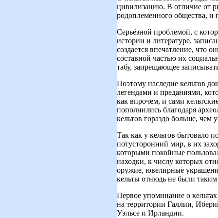
цивилизацию. В отличие от р
родоплеменного общества, и п
Серьёзной проблемой, с котор
истории и литературе, записа
создается впечатление, что о
составной частью их социальн
табу, запрещающее записывать
Поэтому наследие кельтов до
легендами и преданиями, кото
как впрочем, и сами кельтски
пополнились благодаря архео
кельтов гораздо больше, чем 
Так как у кельтов бытовало п
потусторонний мир, в их зах
которыми покойные пользовали
находки, к числу которых отн
оружие, ювелирные украшения
кельты отнюдь не были таким
Первое упоминание о кельтах о
на территории Галлии, Ибери
Уэльсе и Ирландии.