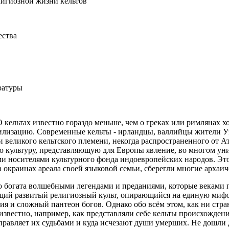
лигиозной жизни кельтов
ества
ратуры
 кельтах известно гораздо меньше, чем о греках или римлянах х
илизацию. Современные кельты - ирландцы, валлийцы жители У
 великого кельтского племени, некогда распространенного от А
 культуру, представляющую для Европы явление, во многом ун
и носителями культурного фонда индоевропейских народов. Это о
 окраинах ареала своей языковой семьи, сберегли многие архаич
о богата волшебными легендами и преданиями, которые веками пе
бщий развитый религиозный культ, опирающийся на единую мифо
я и сложный пантеон богов. Однако обо всём этом, как ни стра
известно, например, как представляли себе кельты происхождени
управляет их судьбами и куда исчезают души умерших. Не дошли