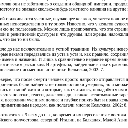
имлян они не заботились о создании обширной империи, продол
оэтому не оказали сколько-нибудь заметного влияния на другие
ой сталкиваются ученные, изучающее кельтов, является полное о
нных непосредственно в ту эпоху. Известно, что у кельтов сущес
ни ею не пользовались. Можно лишь предполагать, что эта стран
ой и религиозной культуры и что друиды, или жрецы, наложили 
, что бы то ни было.
шло до нас исключительно в устной традиции. Их культура неве
рые веками передавались из уста в уста и, как правило, сохрани
е имена и названия. И лишь в сравнительно недавнее время знан
логическим раскопкам. И артефакты, найденные в таких раскопка
уцелевшие письменные источники Кельтская, 2002: 7.
оверье, что после смерти человек просто-напросто отправляется 
оронениях были найдены не только останки умерших, но и множ
сь в земной жизни и которые, как считалось, понадобятся им в
осятся повозки, телеги, даже лошади, а также всевозможные тар
, позволили ученным полнее и глубже понять быт и нравы кельт
 примитивным народом, как полагали многие Кельтская, 2002: 8.
тносится к 9 веку до н.э., ко времени их переселения с востока
йского полуострова, северной Италии, на Балканах, Малой Ази