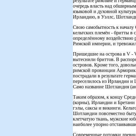
результате римляне и германц
очередь власть над обширным
языковой и духовной культуры
Ирландию, в Уэллс, Шотланди
Свою самобытность к началу 
кельтских племён - бритты в 
определённому воздействию р
Римской империи, и тревожил
Пришедшие на острова в V - V
вытеснили бриттов. В распор
островов. Кроме того, довол
римской провинции Арморика, 
пострадали в результате герм
переселилось из Ирландии и 
Само название Шотландия (анг
Таким образом, к концу Средн
(корны), Ирландии и Бретани
гэлы, саксы и викинги. Кельт
Шотландии повсеместно бытую
клетчатую ткань, мужские юбк
наиболее упорно отстаивавши
Современные потомки древни