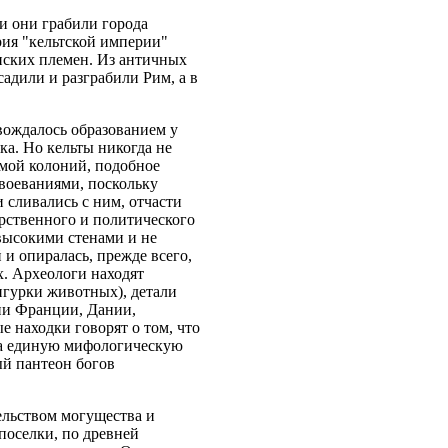
и они грабили города
рия "кельтской империи"
анских племен. Из античных
осадили и разграбили Рим, а в
вождалось образованием у
ка. Но кельты никогда не
емой колоний, подобное
воеваниями, поскольку
 сливались с ним, отчасти
арственного и политического
высокими стенами и не
и опиралась, прежде всего,
х. Археологи находят
игурки животных), детали
ии Франции, Дании,
е находки говорят о том, что
на единую мифологическую
ый пантеон богов
ельством могущества и
поселки, по древней