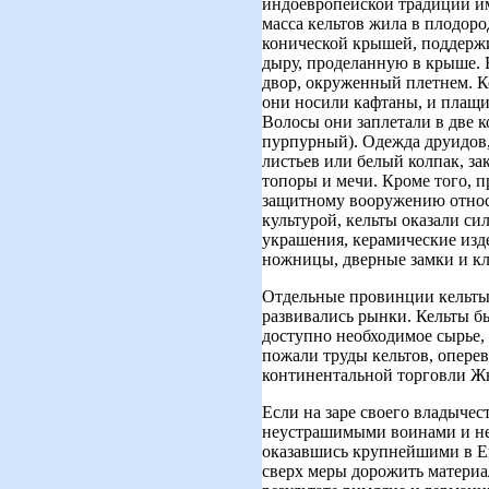
индоевропейской традиции и
масса кельтов жила в плодор
конической крышей, поддержи
дыру, проделанную в крыше. В
двор, окруженный плетнем. К
они носили кафтаны, и плащи
Волосы они заплетали в две 
пурпурный). Одежда друидов, 
листьев или белый колпак, з
топоры и мечи. Кроме того, п
защитному вооружению относ
культурой, кельты оказали си
украшения, керамические изде
ножницы, дверные замки и кл
Отдельные провинции кельты
развивались рынки. Кельты бы
доступно необходимое сырье,
пожали труды кельтов, оперев
континентальной торговли Жю
Если на заре своего владычес
неустрашимыми воинами и не 
оказавшись крупнейшими в Ев
сверх меры дорожить материа