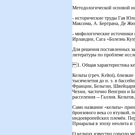
Методологической основой ис
- исторические труды Гая Юл
Максима, А. Бертрана, Де Жю
- мифологические источники 
Ирландии, Сага «Болезнь Кух
Для решения поставленных за
литературы по проблеме иссл
1. Общая характеристика кел
Кельты (греч. Keltoi), близк
тысячелетия до н. э. в бассе
Франции, Бельгии, Швейцарии
Чехии, частично Венгрии и Бо
расселения -- Галлия. Кельтов
Само название «кельты» прин
бронзового века со втулкой, 
индоевропейских племён. Пер
Приаралья в эпоху неолита и эн
О кельтах известно гораздо м