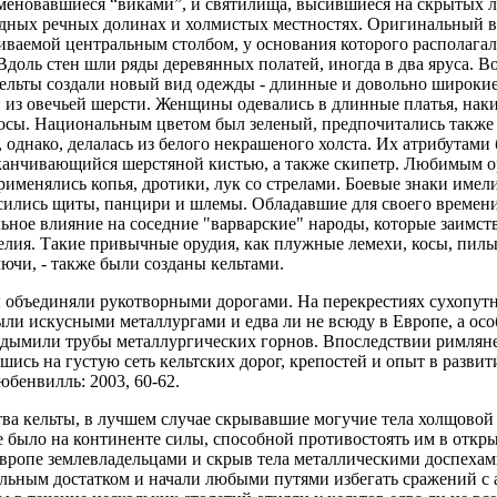
меновавшиеся “виками”, и святилища, высившиеся на скрытых 
одных речных долинах и холмистых местностях. Оригинальный ви
ваемой центральным столбом, у основания которого располагалс
доль стен шли ряды деревянных полатей, иногда в два яруса. В
ельты создали новый вид одежды - длинные и довольно широки
 из овечьей шерсти. Женщины одевались в длинные платья, наки
косы. Национальным цветом был зеленый, предпочитались также г
однако, делалась из белого некрашеного холста. Их атрибутами
аканчивающийся шерстяной кистью, а также скипетр. Любимым 
рименялись копья, дротики, лук со стрелами. Боевые знаки имел
ились щиты, панцири и шлемы. Обладавшие для своего времен
льное влияние на соседние "варварские" народы, которые заимст
лия. Такие привычные орудия, как плужные лемехи, косы, пилы,
ючи, - также были созданы кельтами.
 объединяли рукотворными дорогами. На перекрестиях сухопут
ли искусными металлургами и едва ли не всюду в Европе, а особ
 дымили трубы металлургических горнов. Впоследствии римлян
шись на густую сеть кельтских дорог, крепостей и опыт в разви
бенвилль: 2003, 60-62.
тва кельты, в лучшем случае скрывавшие могучие тела холщовой
было на континенте силы, способной противостоять им в откр
ропе землевладельцами и скрыв тела металлическими доспехам
льным достатком и начали любыми путями избегать сражений с 