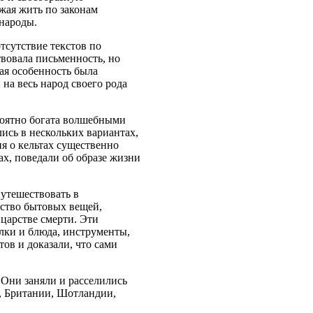
жая жить по законам
 народы.
тсутствие текстов по
твовала письменность, но
ная особенность была
на весь народ своего рода
роятно богата волшебными
лись в нескольких вариантах,
ия о кельтах существенно
х, поведали об образе жизни
путешествовать в
ество бытовых вещей,
 царстве смерти. Эти
елки и блюда, инструменты,
ов и доказали, что сами
. Они заняли и расселились
и, Британии, Шотландии,