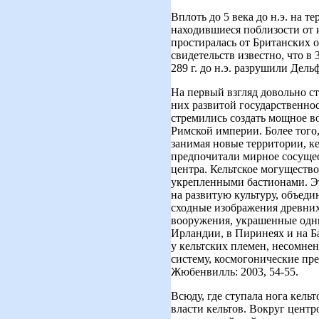
Вплоть до 5 века до н.э. на
находившиеся поблизости от 
простиралась от Британских о
свидетельств известно, что в 
289 г. до н.э. разрушили Дел
На первый взгляд довольно с
них развитой государственнос
стремились создать мощное в
Римской империи. Более того
занимая новые территории, ке
предпочитали мирное сосущес
центра. Кельтское могуществ
укрепленными бастионами. Эт
на развитую культуру, объед
сходные изображения древних
вооружения, украшенные одн
Ирландии, в Пиринеях и на Ба
у кельтских племен, несомне
систему, космогонические пре
Жюбенвилль: 2003, 54-55.
Всюду, где ступала нога кел
власти кельтов. Вокруг цент