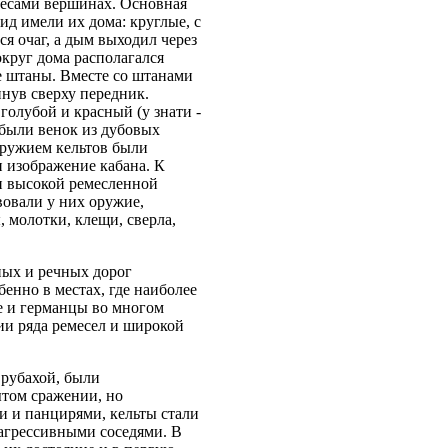
лесами вершинах. Основная
д имели их дома: круглые, с
я очаг, а дым выходил через
округ дома располагался
е штаны. Вместе со штанами
нув сверху передник.
олубой и красный (у знати -
 были венок из дубовых
оружием кельтов были
и изображение кабана. К
и высокой ремесленной
вовали у них оружие,
 молотки, клещи, сверла,
ных и речных дорог
енно в местах, где наиболее
е и германцы во многом
тии ряда ремесел и широкой
 рубахой, были
ытом сражении, но
и и панцирями, кельты стали
агрессивными соседями. В