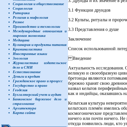
3. Друиды и их значение в ре
Социология и обществознание
Социология
3.1 Функции друидов
Риторика
Религия и мифология
3.2 Культы, ритуалы и пророч
Разное
Производство и технологии
3.3 Представления о душе
Международные отношения и
мировая экономика
Заключение
Медицина
Кулинария и продукты питания
Список использованной лите
Криминалистика
Иностранные языки
Введение
Зоология
Журналистика издательское
дело и СМИ
Актуальность исследования. О
Естествознание
великую и своеобразную цив
Деньги и кредит
бретонцы являются потомками
Гражданское право и процесс
бережно хранят свою древнюю
Государство и право
назвал кельтов периферийным
Геодезия
как и индийцы, оказавшись на
Бухгалтерский учет и аудит
Банковское биржевое дело и
Кельтская культура невероятн
страхование
кельтских племён имелись о
Архитектура
Карта сайта
космогонические представлени
ничего или почти ничего. Не 
откуда появились люди, кто 