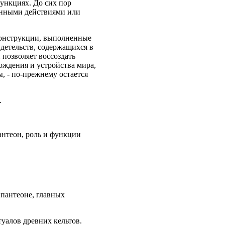
функциях. До сих пор
оенными действиями или
еконструкции, выполненные
детельств, содержащихся в
 позволяет воссоздать
ождения и устройства мира,
ы, - по-прежнему остается
.
антеон, роль и функции
 пантеоне, главных
уалов древних кельтов.