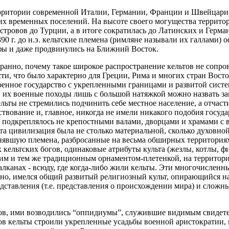
 территории современной Италии, Германии, Франции и Швейцари
их временных поселений. На высоте своего могущества террито
стровов до Турции, а в итоге сократилась до Латинских и Герм
390 г. до н.э. кельтские племена (римляне называли их галлами) 
ьфы и даже продвинулись на Ближний Восток.
транно, почему такое широкое распространение кельтов не сопро
ти, что было характерно для Греции, Рима и многих стран Восто
оенное государство с укрепленными границами и развитой сист
, их военные походы лишь с большой натяжкой можно назвать за
льты не стремились подчинить себе местное население, а отчасти
твование и, главное, никогда не имели никакого подобия госуд
о подкреплялось не крепостными валами, дворцами и храмами с 
а цивилизация была не столько материальной, сколько духовной 
инявшую племена, разбросанные на весьма обширных территория
 кельтских богов, одинаковые атрибуты культа (жезлы, котлы, ф
им и тем же традиционным орнаментом-плетенкой, на территор
лканах - всюду, где когда-либо жили кельты. Эти многочисленны
нно, имелся общий развитый религиозный культ, опирающийся 
дставления (т.е. представления о происхождении мира) и сложн
ьтов, ими возводились “оппидиумы”, служившие видимым свидет
ров кельты строили укрепленные усадьбы военной аристократии, 