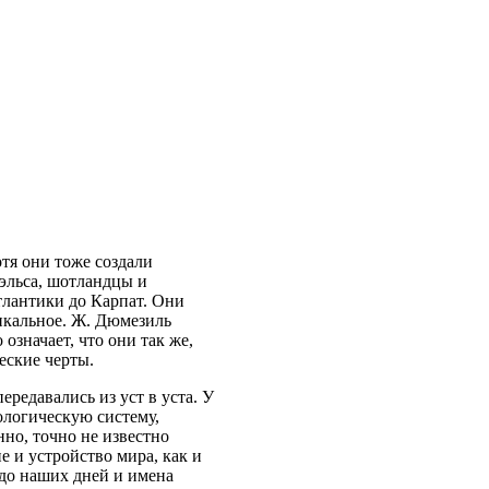
отя они тоже создали
эльса, шотландцы и
тлантики до Карпат. Они
икальное. Ж. Дюмезиль
значает, что они так же,
еские черты.
редавались из уст в уста. У
логическую систему,
нно, точно не известно
е и устройство мира, как и
 до наших дней и имена