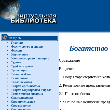
РАЗДЕЛЫ
Главная
Богатство 
Физкультура и спорт
Физика
Управление
Уголовное право и процесс
Содержание
Туризм
Трудовое право
Введение
Транспорт
Товароведение
1. Общая характеристика кель
Технология
Теплотехника
2. Религиозные представления
Теория организации
Теория государства и права
2.1 Пантеон богов
Таможенная система
Схемотехника
Строительство
2.2 Основные кельтские праз
Страхование
Статистика