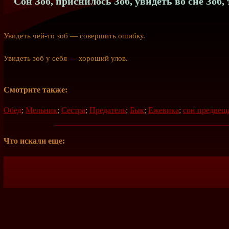
Сон Зоб, приснилось Зоб, увидеть во сне Зоб,
Увидеть
чей-то
зоб — совершить ошибку.
Увидеть зоб у себя — хороший улов.
Смотрите также:
Обед
;
Мельник
;
Сестра
;
Предатель
;
Бык
;
Ежевика
;
сон предвещ
Что искали еще: