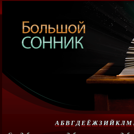
А
Б
В
Г
Д
Е
Ё
Ж
З
И
Й
К
Л
М