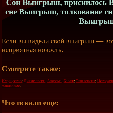
Сон Выигрыш, приснилось В
сне Выигрыш, толкование с
Выигры
Если вы видели свой выигрыш — во
неприятная новость.
Смотрите также:
Имущество
;
Дикие звери
;
Закрома
;
Багаж
;
Эпилепсия
;
Историч
машинное
;
Что искали еще: