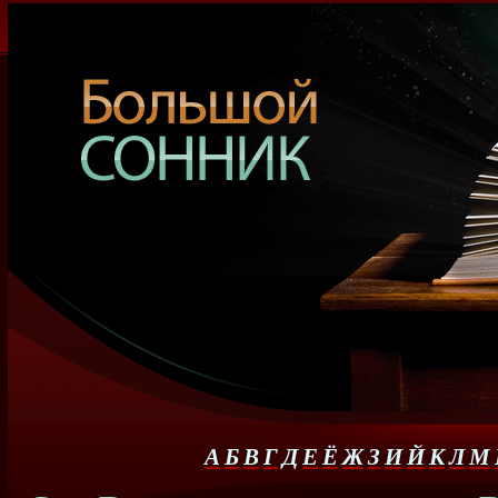
А
Б
В
Г
Д
Е
Ё
Ж
З
И
Й
К
Л
М