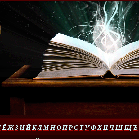
Е
Ё
Ж
З
И
Й
К
Л
М
Н
О
П
Р
С
Т
У
Ф
Х
Ц
Ч
Ш
Щ
Ъ