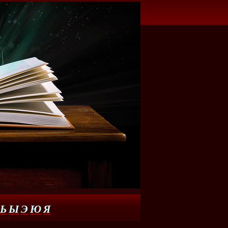
Ь
Ы
Э
Ю
Я