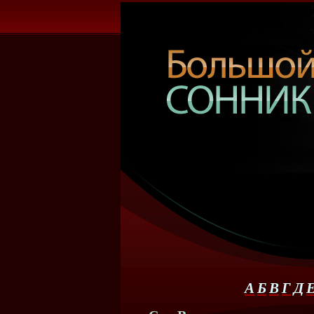
А
Б
В
Г
Д