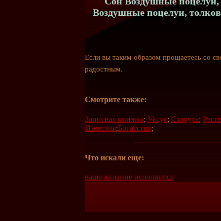
Сон Воздушные поцелуи, 
Воздушные поцелуи, толков
Если вы таким образом прощаетесь со с
радостным.
Смотрите также:
Записная книжка
;
Уксус
;
Старуха
;
Раст
Известия
;
Богатство
;
Что искали еще:
ваше желание исполнится