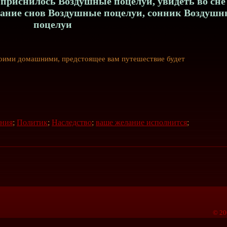
приснилось Воздушные поцелуи, увидеть во сне
ание снов Воздушные поцелуи, сонник Воздушн
поцелуи
воими домашними, предстоящее вам путешествие будет
ения
;
Политик
;
Наследство
;
ваше желание исполнится
;
© 20