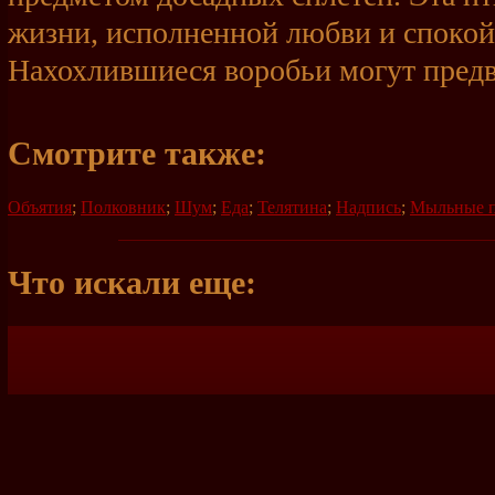
жизни, исполненной любви и спокой
Нахохлившиеся воробьи могут предв
Смотрите также:
Объятия
;
Полковник
;
Шум
;
Еда
;
Телятина
;
Надпись
;
Мыльные 
Что искали еще: