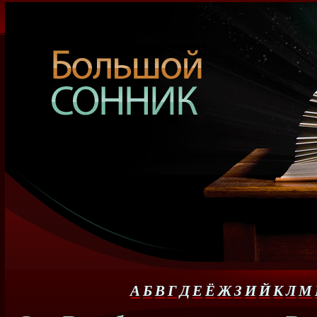
А
Б
В
Г
Д
Е
Ё
Ж
З
И
Й
К
Л
М