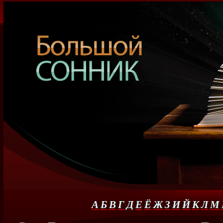
А
Б
В
Г
Д
Е
Ё
Ж
З
И
Й
К
Л
М