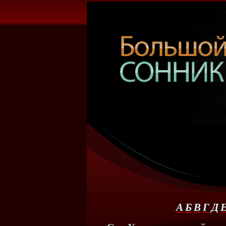
А
Б
В
Г
Д