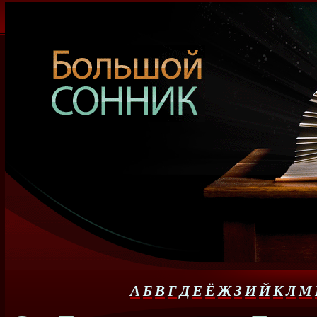
А
Б
В
Г
Д
Е
Ё
Ж
З
И
Й
К
Л
М