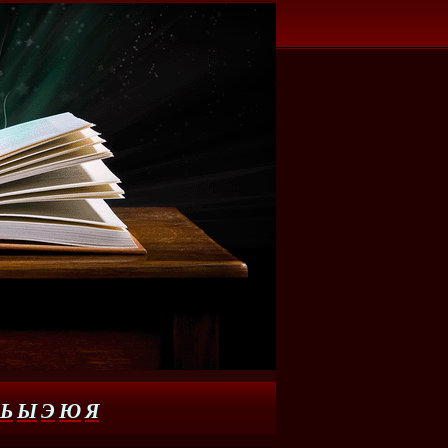
Ь
Ы
Э
Ю
Я