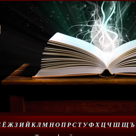
Е
Ё
Ж
З
И
Й
К
Л
М
Н
О
П
Р
С
Т
У
Ф
Х
Ц
Ч
Ш
Щ
Ъ