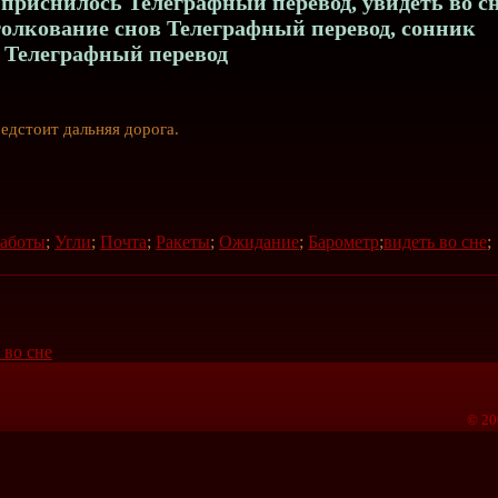
приснилось Телеграфный перевод, увидеть во с
толкование снов Телеграфный перевод, сонник
Телеграфный перевод
едстоит дальняя дорога.
работы
;
Угли
;
Почта
;
Ракеты
;
Ожидание
;
Барометр
;
видеть во сне
;
 во сне
© 20