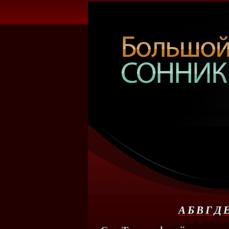
А
Б
В
Г
Д