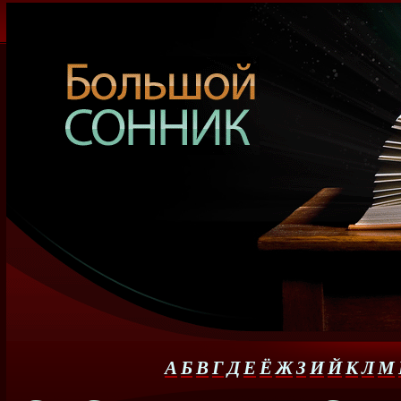
А
Б
В
Г
Д
Е
Ё
Ж
З
И
Й
К
Л
М