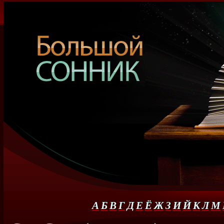
А
Б
В
Г
Д
Е
Ё
Ж
З
И
Й
К
Л
М