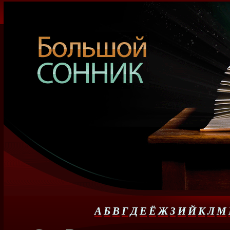
А
Б
В
Г
Д
Е
Ё
Ж
З
И
Й
К
Л
М