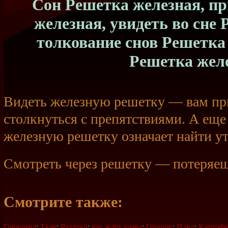
Сон Решетка железная, п
железная, увидеть во сне 
толкование снов Решетка
Решетка жел
Видеть железную решетку — вам пр
столкнуться с препятствиями. А еще
железную решетку означает найти ут
Смотреть через решетку — потеряеш
Смотрите также:
Говядина
;
Ткач
;
Разлука
;
вас ждет удача
;
Горшок
;
Плед
;
Картофе