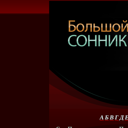
А
Б
В
Г
Д