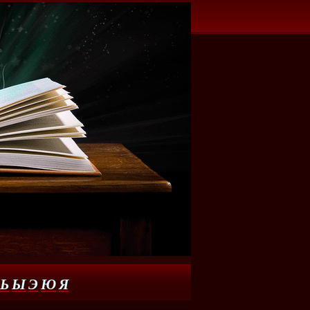
Ь
Ы
Э
Ю
Я