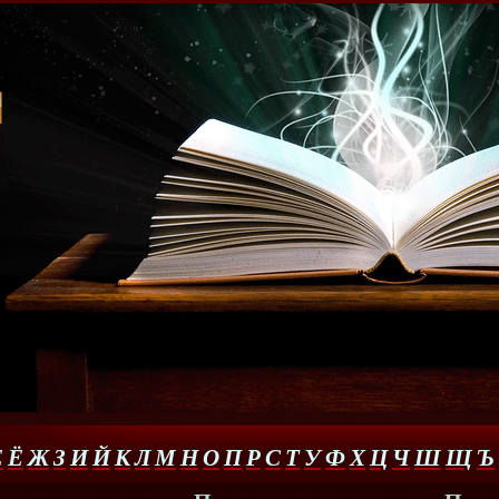
Е
Ё
Ж
З
И
Й
К
Л
М
Н
О
П
Р
С
Т
У
Ф
Х
Ц
Ч
Ш
Щ
Ъ