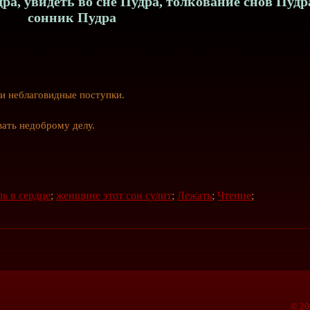
ра, увидеть во сне Пудра, толкование снов Пудр
сонник Пудра
и неблаговидные поступки.
ать недоброму делу.
ль в сердце
;
женщине этот сон сулит
;
Лежать
;
Чтение
;
© 20