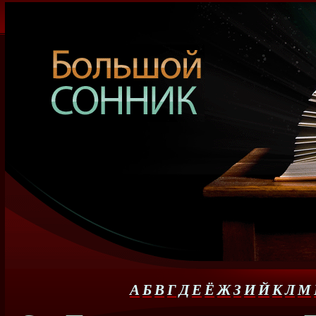
А
Б
В
Г
Д
Е
Ё
Ж
З
И
Й
К
Л
М