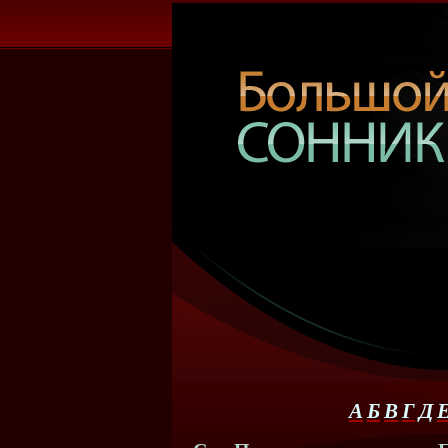
А
Б
В
Г
Д