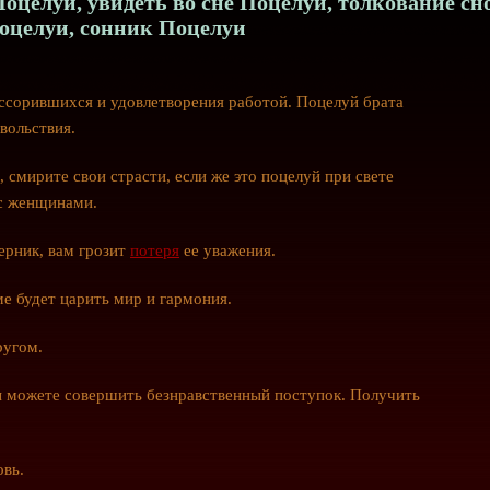
оцелуи, увидеть во сне Поцелуи, толкование сн
оцелуи, сонник Поцелуи
сорившихся и удовлетворения работой. Поцелуй брата
вольствия.
 смирите свои страсти, если же это поцелуй при свете
 с женщинами.
ерник, вам грозит
потеря
ее уважения.
ме будет царить мир и гармония.
ругом.
ы можете совершить безнравственный поступок. Получить
овь.