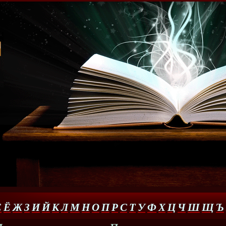
Е
Ё
Ж
З
И
Й
К
Л
М
Н
О
П
Р
С
Т
У
Ф
Х
Ц
Ч
Ш
Щ
Ъ