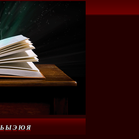
Ь
Ы
Э
Ю
Я