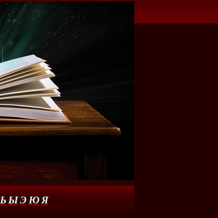
Ь
Ы
Э
Ю
Я