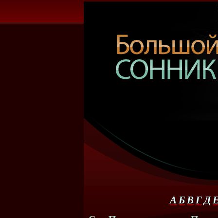
А
Б
В
Г
Д