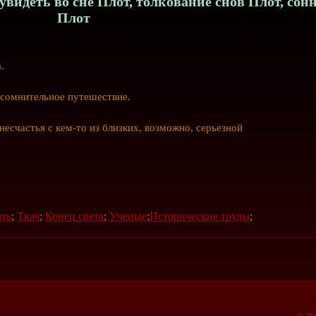
увидеть во сне Плот, толкование снов Плот, сон
Плот
.
т сомнительное путешествие.
 несчастья с
кем-то
из близких, возможно, серьезной
ать
;
Ткач
;
Конец света
;
Ученые
;
Исторические труды
;