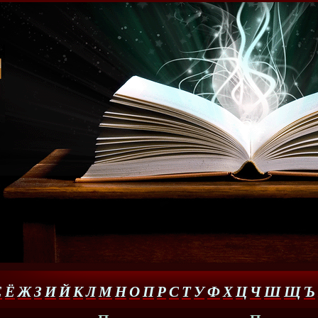
Е
Ё
Ж
З
И
Й
К
Л
М
Н
О
П
Р
С
Т
У
Ф
Х
Ц
Ч
Ш
Щ
Ъ