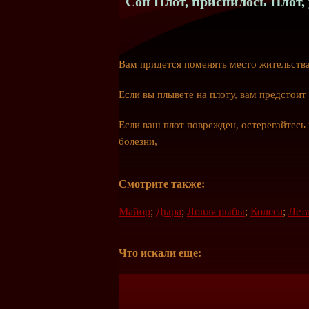
Сон Плот, приснилось Плот, 
Вам придется поменять место жительства
Если вы плывете на плоту, вам предстои
Если ваш плот поврежден, остерегайтесь
болезни,
Смотрите также:
Майор
;
Дыра
;
Ловля рыбы
;
Колеса
;
Лет
Что искали еще: