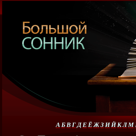
А
Б
В
Г
Д
Е
Ё
Ж
З
И
Й
К
Л
М