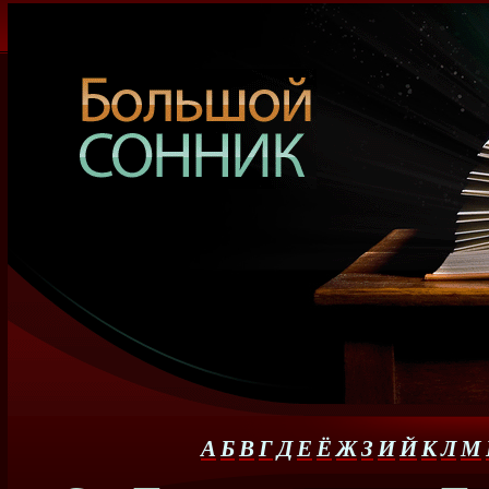
А
Б
В
Г
Д
Е
Ё
Ж
З
И
Й
К
Л
М