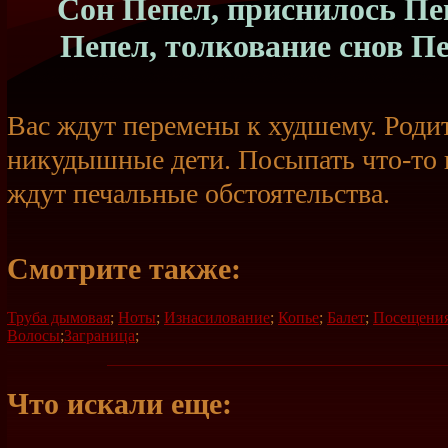
Сон Пепел, приснилось Пеп
Пепел, толкование снов П
Вас ждут перемены к худшему. Роди
никудышные дети. Посыпать
что-то
ждут печальные обстоятельства.
Смотрите также:
Труба дымовая
;
Ноты
;
Изнасилование
;
Копье
;
Балет
;
Посещени
Волосы
;
Заграница
;
Что искали еще: