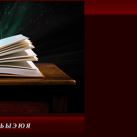
Ь
Ы
Э
Ю
Я