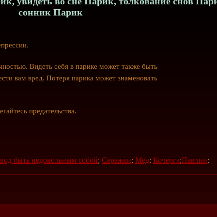
к, увидеть во сне Парик, толкование снов Пар
сонник Парик
епрессии.
чностью. Видеть себя в парике может также быть
сти вам вред. Потеря парика может знаменовать
егайтесь предательства.
овод быть недовольным собой
;
Сережки
;
Мед
;
Кочерга
;
Павлин
;