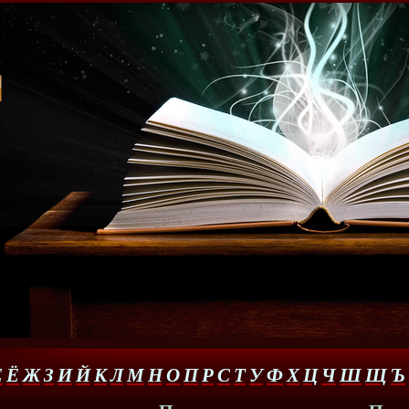
Е
Ё
Ж
З
И
Й
К
Л
М
Н
О
П
Р
С
Т
У
Ф
Х
Ц
Ч
Ш
Щ
Ъ