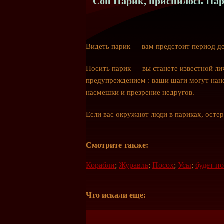
Сон Парик, приснилось Пари
Видеть парик — вам предстоит период д
Носить парик — вы станете известной ли
предупреждением : ваши шаги могут нане
насмешки и презрение недругов.
Если вас окружают люди в париках, остер
Смотрите также:
Корабли
;
Журавль
;
Посох
;
Усы
;
будет п
Что искали еще: