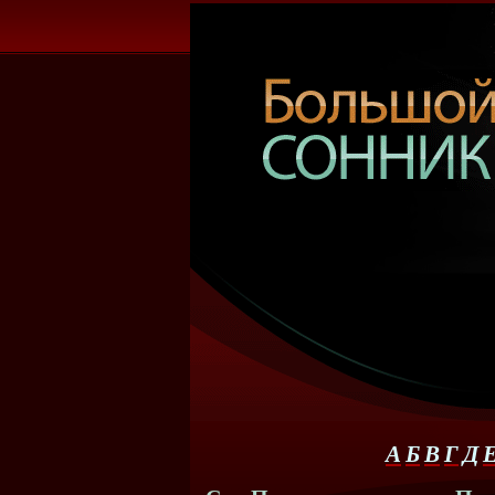
А
Б
В
Г
Д