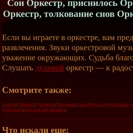
Сон Оркестр, приснилось Орк
Оркестр, толкование снов Ор
Если вы играете в оркестре, вам пре
развлечения. Звуки оркестровой муз
уважение окружающих. Судьба благо
Слушать
духовой
оркестр — к радос
Смотрите также:
Святой
;
Пинцет
;
Дрожжи
;
Подаяние
;
вам будет сопутствовать у
(азартная)
;
этот сон предвещает
;
Что искали еще: