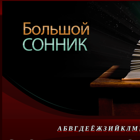
А
Б
В
Г
Д
Е
Ё
Ж
З
И
Й
К
Л
М