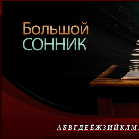
А
Б
В
Г
Д
Е
Ё
Ж
З
И
Й
К
Л
М